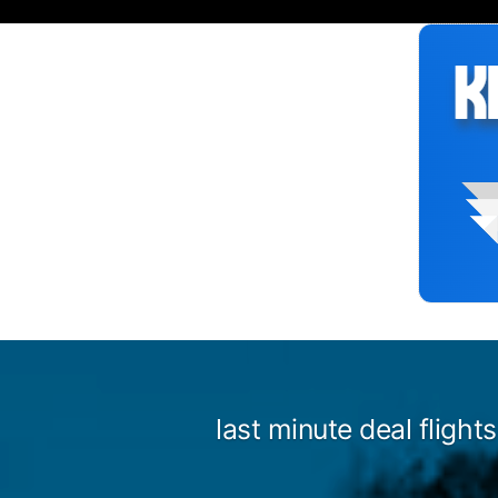
Siirry
sisältöön
last minute deal flight