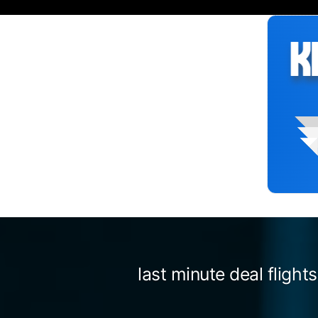
Siirry
sisältöön
last minute deal flight