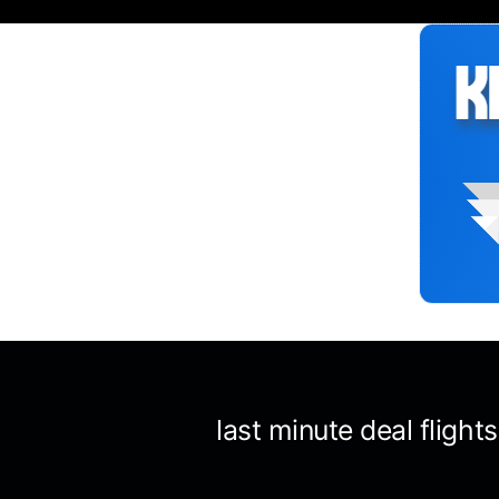
Siirry
sisältöön
last minute deal flight